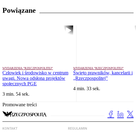
Powiązane
WYDARZENIA "RZECZPOSPOLITEJ"
WYDARZENIA "RZECZPOSPOLITEJ"
Człowiek i środowisko w centrum
Święto prawników, kancelarii i
uwagi. Nowa odsłona projektów
„Rzeczpospolitej”
społecznych PGE
4 min. 33 sek.
3 min. 54 sek.
Promowane treści
KONTAKT
REGULAMIN