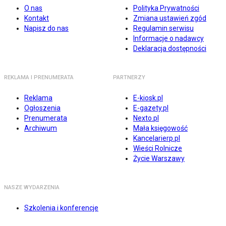
O nas
Polityka Prywatności
Kontakt
Zmiana ustawień zgód
Napisz do nas
Regulamin serwisu
Informacje o nadawcy
Deklaracja dostępności
REKLAMA I PRENUMERATA
PARTNERZY
Reklama
E-kiosk.pl
Ogłoszenia
E-gazety.pl
Prenumerata
Nexto.pl
Archiwum
Mała księgowość
Kancelarierp.pl
Wieści Rolnicze
Życie Warszawy
NASZE WYDARZENIA
Szkolenia i konferencje