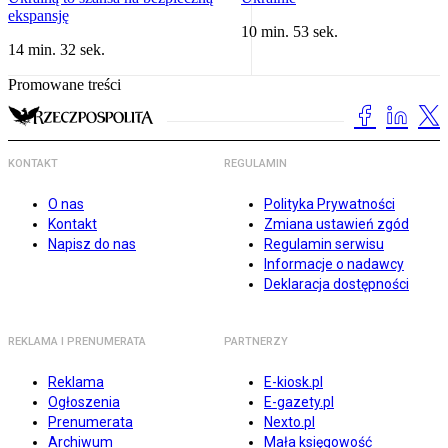
ekspansję
10 min. 53 sek.
14 min. 32 sek.
Promowane treści
KONTAKT
REGULAMIN
O nas
Polityka Prywatności
Kontakt
Zmiana ustawień zgód
Napisz do nas
Regulamin serwisu
Informacje o nadawcy
Deklaracja dostępności
REKLAMA I PRENUMERATA
PARTNERZY
Reklama
E-kiosk.pl
Ogłoszenia
E-gazety.pl
Prenumerata
Nexto.pl
Archiwum
Mała księgowość