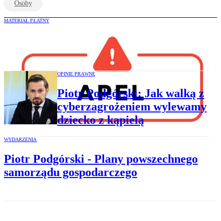
Osoby
MATERIAŁ PŁATNY
Apel przedsiębiorców
OPINIE PRAWNE
Piotr Podgórski: Jak walką z
cyberzagrożeniem wylewamy
dziecko z kąpielą
WYDARZENIA
Piotr Podgórski - Plany powszechnego
samorządu gospodarczego