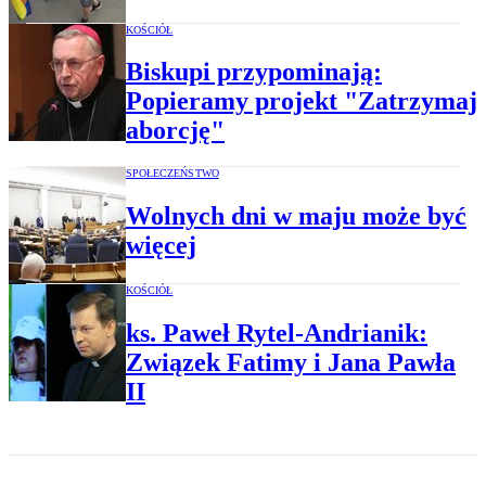
KOŚCIÓŁ
Biskupi przypominają:
Popieramy projekt "Zatrzymaj
aborcję"
SPOŁECZEŃSTWO
Wolnych dni w maju może być
więcej
KOŚCIÓŁ
ks. Paweł Rytel-Andrianik:
Związek Fatimy i Jana Pawła
II