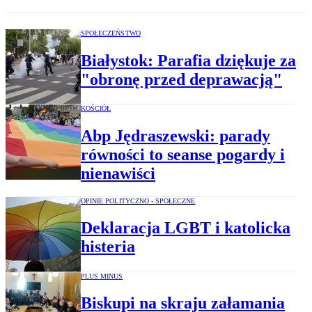
SPOŁECZEŃSTWO
Białystok: Parafia dziękuje za
"obronę przed deprawacją"
KOŚCIÓŁ
Abp Jędraszewski: parady
równości to seanse pogardy i
nienawiści
OPINIE POLITYCZNO - SPOŁECZNE
Deklaracja LGBT i katolicka
histeria
PLUS MINUS
Biskupi na skraju załamania