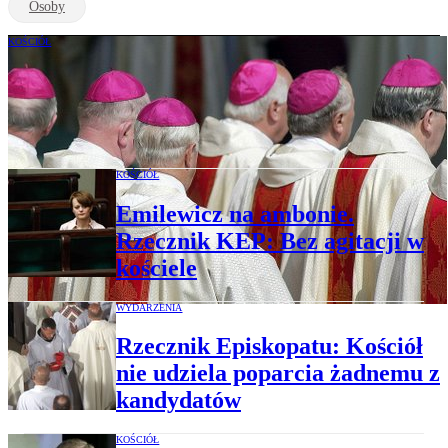
Osoby
KOŚCIÓŁ
Pijany biskup w szpitalu? Rzecznik
Episkopatu: Oczekujemy na rzetelne
wyjaśnienie
KOŚCIÓŁ
Emilewicz na ambonie.
Rzecznik KEP: Bez agitacji w
kościele
WYDARZENIA
Rzecznik Episkopatu: Kościół
nie udziela poparcia żadnemu z
kandydatów
KOŚCIÓŁ