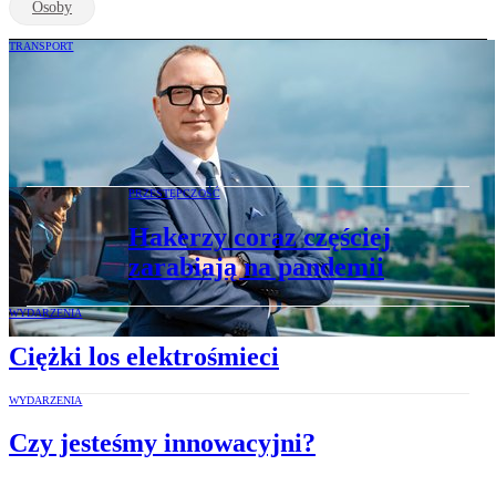
Osoby
TRANSPORT
Adam Sanocki: Lotniska, to nie tylko
pasażerowie i samoloty. To wielki wkład
w gospodarkę
PRZESTĘPCZOŚĆ
Hakerzy coraz częściej
zarabiają na pandemii
WYDARZENIA
Ciężki los elektrośmieci
WYDARZENIA
Czy jesteśmy innowacyjni?