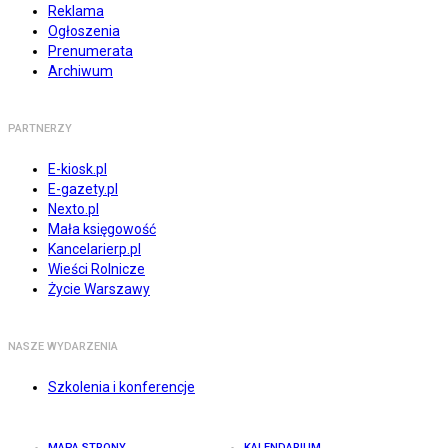
Reklama
Ogłoszenia
Prenumerata
Archiwum
PARTNERZY
E-kiosk.pl
E-gazety.pl
Nexto.pl
Mała księgowość
Kancelarierp.pl
Wieści Rolnicze
Życie Warszawy
NASZE WYDARZENIA
Szkolenia i konferencje
MAPA STRONY
KALENDARIUM