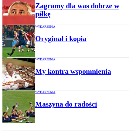
Zagramy dla was dobrze w
piłkę
WYDARZENIA
Oryginał i kopia
WYDARZENIA
My kontra wspomnienia
WYDARZENIA
Maszyna do radości