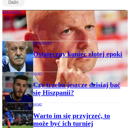
Osoby
PIŁKA NOŻNA
Hubert Małowiejski: Kluczem na
Mistrzostwach Europy będzie obrona
PIŁKA NOŻNA
Ostateczny koniec złotej epoki
SPORT
Czy trzeba jeszcze dzisiaj bać
się Hiszpanii?
SPORT
Warto im się przyjrzeć, to
może być ich turniej