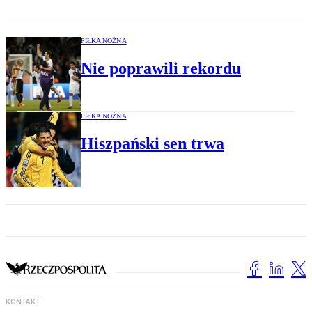
PIŁKA NOŻNA
Nie poprawili rekordu
PIŁKA NOŻNA
Hiszpański sen trwa
KONTAKT