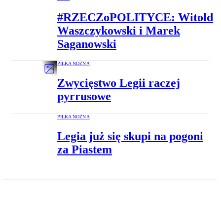
#RZECZoPOLITYCE: Witold
Waszczykowski i Marek
Saganowski
PIŁKA NOŻNA
Zwycięstwo Legii raczej
pyrrusowe
PIŁKA NOŻNA
Legia już się skupi na pogoni
za Piastem