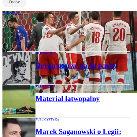
Osoby
PIŁKA NOŻNA
Kacper Kozłowski drugim najmłodszym
debiutantem w historii polskiej
reprezentacji
PIŁKA NOŻNA
Deyna patrzy na Ursynów
PIŁKA NOŻNA
Materiał łatwopalny
PUBLICYSTYKA
Marek Saganowski o Legii: