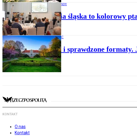
POPULARNE TRENDY
„Kuchnia śląska to kolorowy pta
WARTO ZOBACZYĆ
Nowości i sprawdzone formaty. 
KONTAKT
O nas
Kontakt