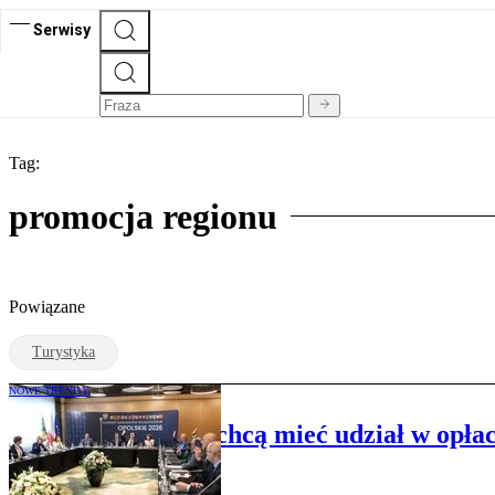
Serwisy
Tag:
promocja regionu
Powiązane
Turystyka
NOWE TRENDY
Marszałkowie też chcą mieć udział w opła