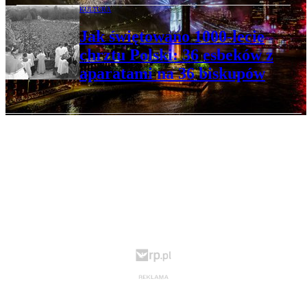
KULTURA
Jak świętowano 1000-lecie
chrztu Polski: 36 esbeków z
aparatami na 36 biskupów