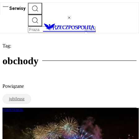
Serwisy
Tag:
obchody
Powiązane
jubileusz
KOMENTARZE
Amerykanie nie świętują dlatego, że
zachęcił ich Trump