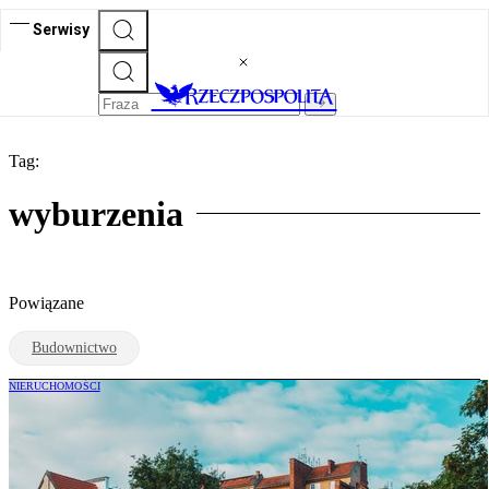
Serwisy
Tag:
wyburzenia
Powiązane
Budownictwo
NIERUCHOMOŚCI
To ważny wyrok dla właścicieli
nieruchomości. "Nie można udzielić
zgody"