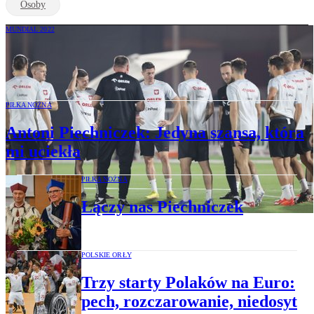
Osoby
MUNDIAL 2022
Piechniczek: Meksyk, Arabia Saudyjska
są w naszym zasięgu. Argentyna też
PIŁKA NOŻNA
Antoni Piechniczek: Jedyna szansa, która
mi uciekła
PIŁKA NOŻNA
Łączy nas Piechniczek
POLSKIE ORŁY
Trzy starty Polaków na Euro:
pech, rozczarowanie, niedosyt