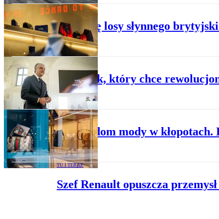
MODA
Ważą się losy słynnego brytyjsk
BIZNES
Człowiek, który chce rewolucjo
MODA
Słynny dom mody w kłopotach. 
TU I TERAZ
Szef Renault opuszcza przemysł