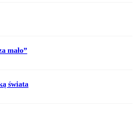
 za mało”
ką świata