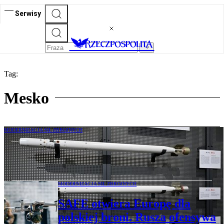
Serwisy
Tag:
Mesko
MODERNIZACJA SIŁ ZBROJNYCH
Polskie Pioruny na francuskich okrętach
wojennych
MODERNIZACJA SIŁ ZBROJNYCH
SAFE otwiera Europę dla
polskiej broni. Rusza ofensywa