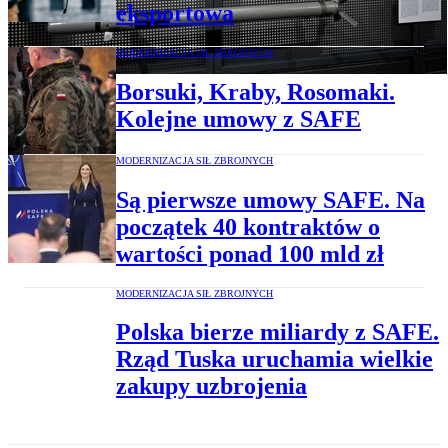
eksportowa
MODERNIZACJA SIŁ ZBROJNYCH
Borsuki, Kraby, Rosomaki.
Kolejne umowy z SAFE
MODERNIZACJA SIŁ ZBROJNYCH
Są pierwsze umowy SAFE. Na
początek 40 kontraktów o
wartości ponad 100 mld zł
MODERNIZACJA SIŁ ZBROJNYCH
Polska bierze miliardy z SAFE.
Rząd Tuska uruchamia wielkie
zakupy uzbrojenia