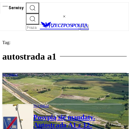
Serwisy
Tag:
autostrada a1
TU I TERAZ
Remont najgorszego odcinka autostrady
w Polsce. Koniec z pofałdowaniami na A1
TU I TERAZ
Posypią się mandaty.
Autostrada A1 z 12-