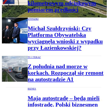
kilometrowym odcinkowym
pomiarem prędkości
WYPADKI
Michał Szułdrzyński: Czy
Platforma Obywatelska
wyciągnęła wnioski z wypadku
przy Łazienkowskiej?
TU I TERAZ
Z południa nad morze w
korkach. Rozpoczął się remont
na autostradzie A1
BIZNES
Mają autostradę – będą mieli
infostradę. Polski biznesmen