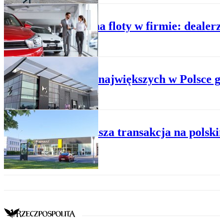
FINANSE
Wymiana floty w firmie: dealer
DEALERZY
Jedna z największych w Polsce g
DEALERZY
Największa transakcja na polski