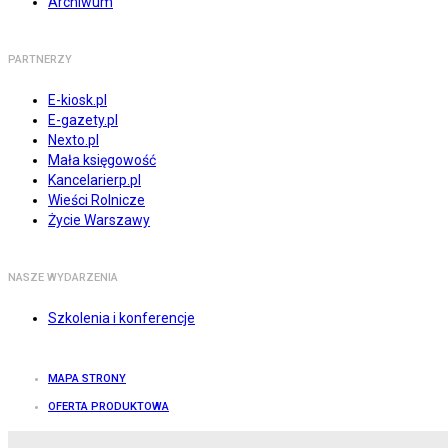
Archiwum
PARTNERZY
E-kiosk.pl
E-gazety.pl
Nexto.pl
Mała księgowość
Kancelarierp.pl
Wieści Rolnicze
Życie Warszawy
NASZE WYDARZENIA
Szkolenia i konferencje
MAPA STRONY
OFERTA PRODUKTOWA