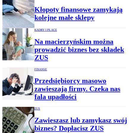
Kłopoty finansowe zamykają
kolejne małe sklepy
KADRY I PŁACE
Na macierzyńskim można
prowadzić biznes bez składek
ZUS
FINANSE
Przedsiębiorcy masowo
zawieszają firmy. Czeka nas
fala upadłości
ZUS
Zawieszasz lub zamykasz swój
biznes? Dopłacisz ZUS