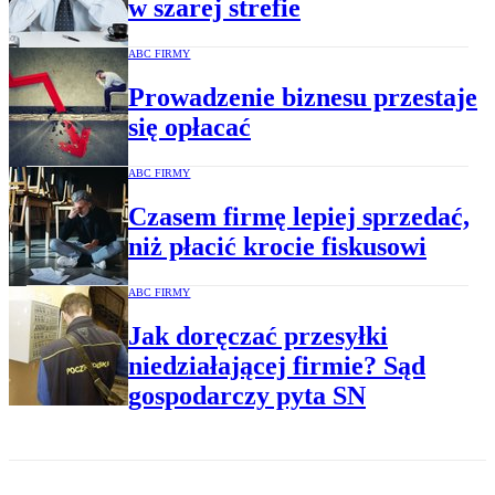
w szarej strefie
ABC FIRMY
Prowadzenie biznesu przestaje
się opłacać
ABC FIRMY
Czasem firmę lepiej sprzedać,
niż płacić krocie fiskusowi
ABC FIRMY
Jak doręczać przesyłki
niedziałającej firmie? Sąd
gospodarczy pyta SN