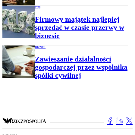
ZUS
Firmowy majątek najlepiej
sprzedać w czasie przerwy w
biznesie
BIZNES
Zawieszanie działalności
gospodarczej przez wspólnika
spółki cywilnej