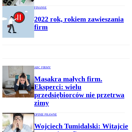
FINANSE
2022 rok, rokiem zawieszania
firm
ABC FIRMY
Masakra małych firm.
Eksperci: wielu
przedsiębiorców nie przetrwa
zimy
OPINIE PRAWNE
Wojciech Tumidalski: Witajcie