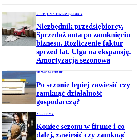
NIEZBĘDNIK PRZEDSIĘBIORCY
Niezbędnik przedsiębiorcy.
Sprzedaż auta po zamknięciu
biznesu. Rozliczenie faktur
sprzed lat. Ulga na ekspansję.
Amortyzacja sezonowa
PRAWO W FIRMIE
Po sezonie lepiej zawiesić czy
zamknąć działalność
gospodarczą?
ABC FIRMY
Koniec sezonu w firmie i co
dalej, zawiesić czy zamknąć