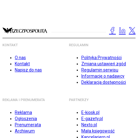
KONTAKT
REGULAMIN
O nas
Polityka Prywatności
Kontakt
Zmiana ustawień zgód
Napisz do nas
Regulamin serwisu
Informacje o nadawcy
Deklaracja dostępności
REKLAMA I PRENUMERATA
PARTNERZY
Reklama
E-kiosk.pl
Ogłoszenia
E-gazety.pl
Prenumerata
Nexto.pl
Archiwum
Mała księgowość
Kancelarierp.pl