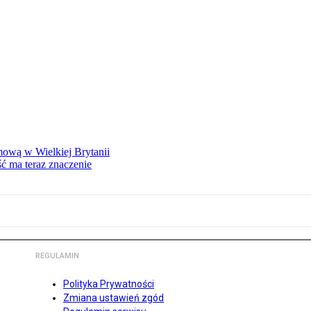
mową w Wielkiej Brytanii
ść ma teraz znaczenie
REGULAMIN
Polityka Prywatności
Zmiana ustawień zgód