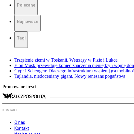
Polecane
Najnowsze
Tagi
Trzęsienie ziemi w Toskanii. Wstrząsy w Pizie i Lukce
Elon Musk przewiduje koniec znaczenia pieniędzy i wojnę do
Cypr i Schengen: Dlaczego infrastruktura wspierająca mobilno
Tajlandia, niedoceniany gigant. Nowy renesans pogaństwa
Promowane treści
KONTAKT
O nas
Kontakt