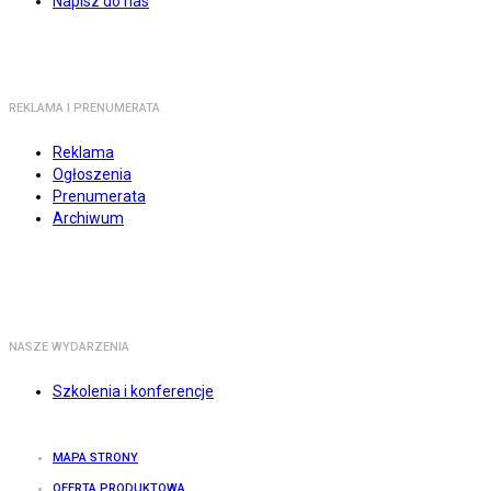
Napisz do nas
REKLAMA I PRENUMERATA
Reklama
Ogłoszenia
Prenumerata
Archiwum
NASZE WYDARZENIA
Szkolenia i konferencje
MAPA STRONY
OFERTA PRODUKTOWA