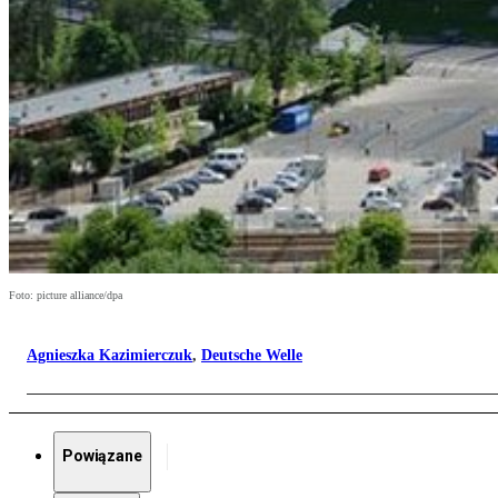
Foto: picture alliance/dpa
Agnieszka Kazimierczuk
,
Deutsche Welle
Powiązane