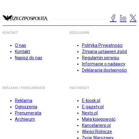
KONTAKT
REGULAMIN
O nas
Polityka Prywatności
Kontakt
Zmiana ustawień zgód
Napisz do nas
Regulamin serwisu
Informacje o nadawcy
Deklaracja dostępności
REKLAMA I PRENUMERATA
PARTNERZY
Reklama
E-kiosk.pl
Ogłoszenia
E-gazety.pl
Prenumerata
Nexto.pl
Archiwum
Mała księgowość
Kancelarierp.pl
Wieści Rolnicze
Życie Warszawy