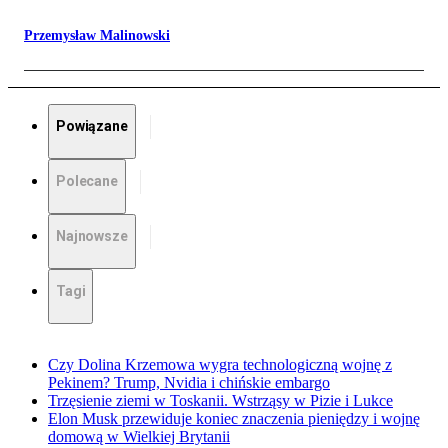
Przemysław Malinowski
Powiązane
Polecane
Najnowsze
Tagi
Czy Dolina Krzemowa wygra technologiczną wojnę z
Pekinem? Trump, Nvidia i chińskie embargo
Trzęsienie ziemi w Toskanii. Wstrząsy w Pizie i Lukce
Elon Musk przewiduje koniec znaczenia pieniędzy i wojnę
domową w Wielkiej Brytanii