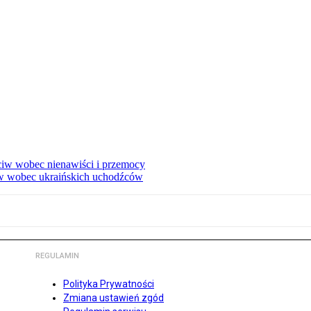
eciw wobec nienawiści i przemocy
w wobec ukraińskich uchodźców
REGULAMIN
Polityka Prywatności
Zmiana ustawień zgód