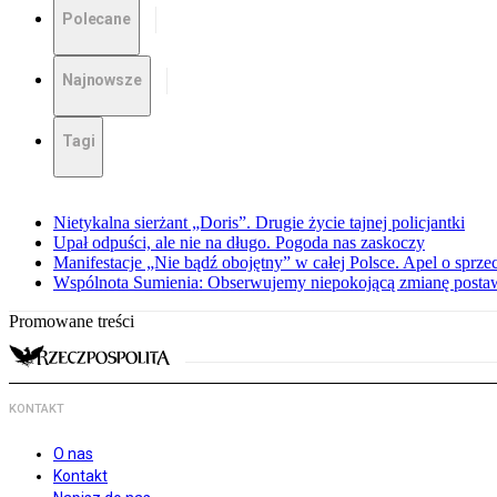
Polecane
Najnowsze
Tagi
Nietykalna sierżant „Doris”. Drugie życie tajnej policjantki
Upał odpuści, ale nie na długo. Pogoda nas zaskoczy
Manifestacje „Nie bądź obojętny” w całej Polsce. Apel o sprz
Wspólnota Sumienia: Obserwujemy niepokojącą zmianę posta
Promowane treści
KONTAKT
O nas
Kontakt