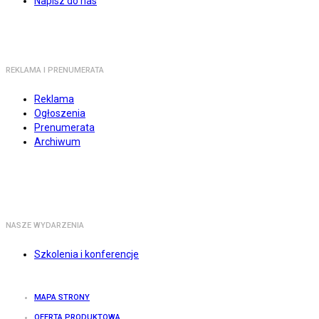
Napisz do nas
REKLAMA I PRENUMERATA
Reklama
Ogłoszenia
Prenumerata
Archiwum
NASZE WYDARZENIA
Szkolenia i konferencje
MAPA STRONY
OFERTA PRODUKTOWA