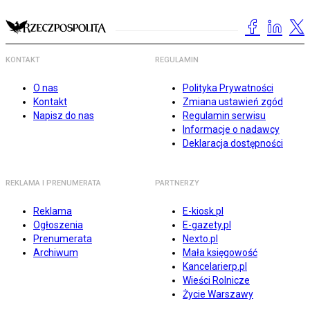
KONTAKT
REGULAMIN
O nas
Polityka Prywatności
Kontakt
Zmiana ustawień zgód
Napisz do nas
Regulamin serwisu
Informacje o nadawcy
Deklaracja dostępności
REKLAMA I PRENUMERATA
PARTNERZY
Reklama
E-kiosk.pl
Ogłoszenia
E-gazety.pl
Prenumerata
Nexto.pl
Archiwum
Mała księgowość
Kancelarierp.pl
Wieści Rolnicze
Życie Warszawy