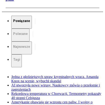
Powiązane
Polecane
Najnowsze
Tagi
Jedna z głośniejszych spraw kryminalnych wraca. Amanda
Knox na scenie, wybuchł skandal
AI stworzyła nowe wirusy. Naukowcy mówią o przełomie i
zagrożeniach
Rekordowa temperatura w Chorwacji. Termometry pokazały
40 stopni Celsjusza
Amerykanie obawiają się wzrostu cen paliw. I wojny o