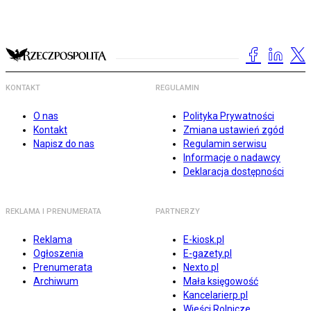
KONTAKT
REGULAMIN
O nas
Polityka Prywatności
Kontakt
Zmiana ustawień zgód
Napisz do nas
Regulamin serwisu
Informacje o nadawcy
Deklaracja dostępności
REKLAMA I PRENUMERATA
PARTNERZY
Reklama
E-kiosk.pl
Ogłoszenia
E-gazety.pl
Prenumerata
Nexto.pl
Archiwum
Mała księgowość
Kancelarierp.pl
Wieści Rolnicze