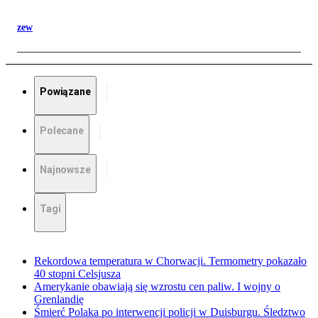
zew
Powiązane
Polecane
Najnowsze
Tagi
Rekordowa temperatura w Chorwacji. Termometry pokazało
40 stopni Celsjusza
Amerykanie obawiają się wzrostu cen paliw. I wojny o
Grenlandię
Śmierć Polaka po interwencji policji w Duisburgu. Śledztwo