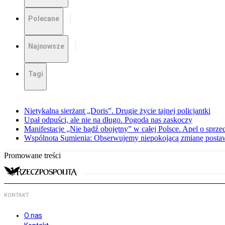
Polecane
Najnowsze
Tagi
Nietykalna sierżant „Doris”. Drugie życie tajnej policjantki
Upał odpuści, ale nie na długo. Pogoda nas zaskoczy
Manifestacje „Nie bądź obojętny” w całej Polsce. Apel o sprz
Wspólnota Sumienia: Obserwujemy niepokojącą zmianę posta
Promowane treści
KONTAKT
O nas