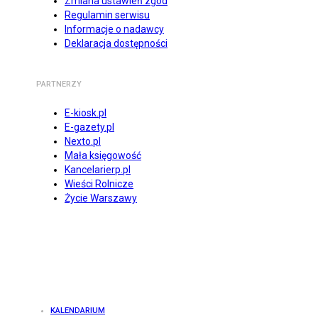
Zmiana ustawień zgód
Regulamin serwisu
Informacje o nadawcy
Deklaracja dostępności
PARTNERZY
E-kiosk.pl
E-gazety.pl
Nexto.pl
Mała księgowość
Kancelarierp.pl
Wieści Rolnicze
Życie Warszawy
KALENDARIUM