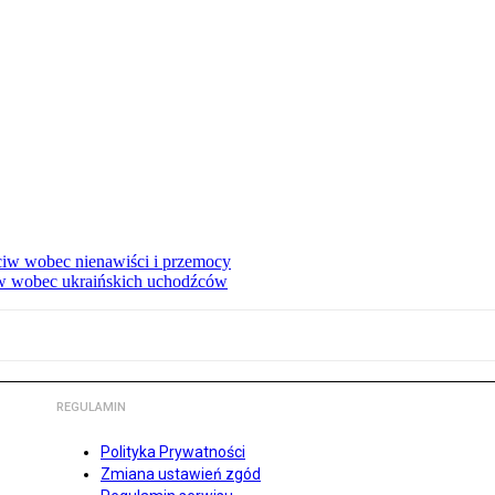
eciw wobec nienawiści i przemocy
w wobec ukraińskich uchodźców
REGULAMIN
Polityka Prywatności
Zmiana ustawień zgód