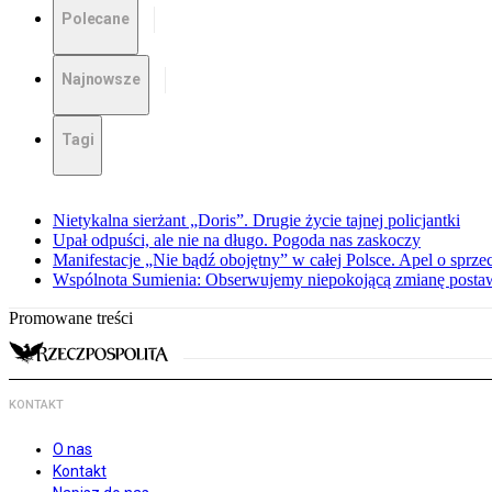
Polecane
Najnowsze
Tagi
Nietykalna sierżant „Doris”. Drugie życie tajnej policjantki
Upał odpuści, ale nie na długo. Pogoda nas zaskoczy
Manifestacje „Nie bądź obojętny” w całej Polsce. Apel o sprz
Wspólnota Sumienia: Obserwujemy niepokojącą zmianę posta
Promowane treści
KONTAKT
O nas
Kontakt