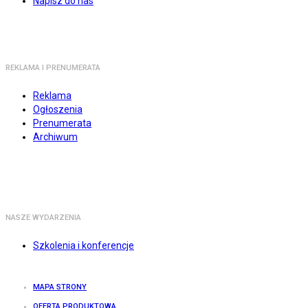
Napisz do nas
REKLAMA I PRENUMERATA
Reklama
Ogłoszenia
Prenumerata
Archiwum
NASZE WYDARZENIA
Szkolenia i konferencje
MAPA STRONY
OFERTA PRODUKTOWA