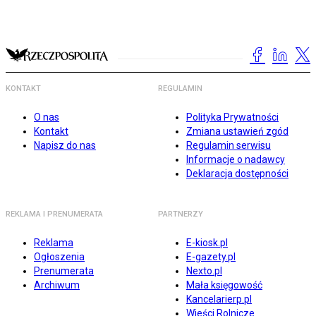
KONTAKT
REGULAMIN
O nas
Polityka Prywatności
Kontakt
Zmiana ustawień zgód
Napisz do nas
Regulamin serwisu
Informacje o nadawcy
Deklaracja dostępności
REKLAMA I PRENUMERATA
PARTNERZY
Reklama
E-kiosk.pl
Ogłoszenia
E-gazety.pl
Prenumerata
Nexto.pl
Archiwum
Mała księgowość
Kancelarierp.pl
Wieści Rolnicze