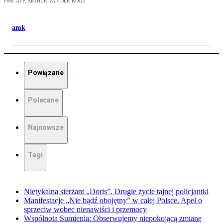
Foto: AFP, ARTHUR VAN DER KOOIJ
amk
Powiązane
Polecane
Najnowsze
Tagi
Nietykalna sierżant „Doris”. Drugie życie tajnej policjantki
Manifestacje „Nie bądź obojętny” w całej Polsce. Apel o
sprzeciw wobec nienawiści i przemocy
Wspólnota Sumienia: Obserwujemy niepokojącą zmianę