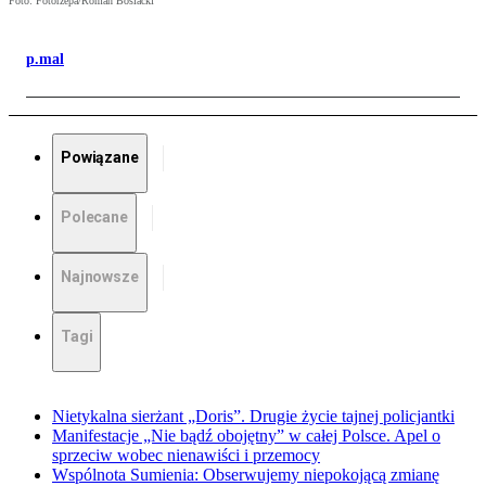
Foto: Fotorzepa/Roman Bosiacki
p.mal
Powiązane
Polecane
Najnowsze
Tagi
Nietykalna sierżant „Doris”. Drugie życie tajnej policjantki
Manifestacje „Nie bądź obojętny” w całej Polsce. Apel o
sprzeciw wobec nienawiści i przemocy
Wspólnota Sumienia: Obserwujemy niepokojącą zmianę