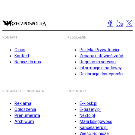
KONTAKT
REGULAMIN
O nas
Polityka Prywatności
Kontakt
Zmiana ustawień zgód
Napisz do nas
Regulamin serwisu
Informacje o nadawcy
Deklaracja dostępności
REKLAMA I PRENUMERATA
PARTNERZY
Reklama
E-kiosk.pl
Ogłoszenia
E-gazety.pl
Prenumerata
Nexto.pl
Archiwum
Mała księgowość
Kancelarierp.pl
Wieści Rolnicze