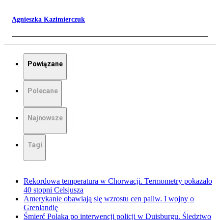
Agnieszka Kazimierczuk
Powiązane
Polecane
Najnowsze
Tagi
Rekordowa temperatura w Chorwacji. Termometry pokazało
40 stopni Celsjusza
Amerykanie obawiają się wzrostu cen paliw. I wojny o
Grenlandię
Śmierć Polaka po interwencji policji w Duisburgu. Śledztwo