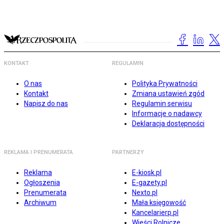
KONTAKT
REGULAMIN
O nas
Polityka Prywatności
Kontakt
Zmiana ustawień zgód
Napisz do nas
Regulamin serwisu
Informacje o nadawcy
Deklaracja dostępności
REKLAMA I PRENUMERATA
PARTNERZY
Reklama
E-kiosk.pl
Ogłoszenia
E-gazety.pl
Prenumerata
Nexto.pl
Archiwum
Mała księgowość
Kancelarierp.pl
Wieści Rolnicze