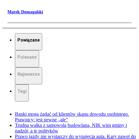
Marek Domagalski
Powiązane
Polecane
Najnowsze
Tagi
Banki mogą żądać od klientów skanu dowodu osobistego.
Prawnicy: jest pewne „ale”
Trudna walka z samowolą budowlaną. NIK wini gminy i
nadzór, a te polityków
Prawo jazdy nie wystarczy do wynajęcia auta. Kary nawet do