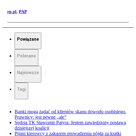
rp.pl
,
PAP
Powiązane
Polecane
Najnowsze
Tagi
Banki mogą żądać od klientów skanu dowodu osobistego.
Prawnicy: jest pewne „ale”
Sędzia TK Sławomir Patyra: Jestem zawiedziony postawą
dzisiejszej koalicji
Pijani kierowcy z zakazem prowadzenia pójdą za kratki