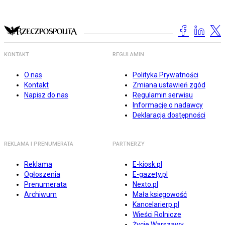
KONTAKT
REGULAMIN
O nas
Polityka Prywatności
Kontakt
Zmiana ustawień zgód
Napisz do nas
Regulamin serwisu
Informacje o nadawcy
Deklaracja dostępności
REKLAMA I PRENUMERATA
PARTNERZY
Reklama
E-kiosk.pl
Ogłoszenia
E-gazety.pl
Prenumerata
Nexto.pl
Archiwum
Mała księgowość
Kancelarierp.pl
Wieści Rolnicze
Życie Warszawy