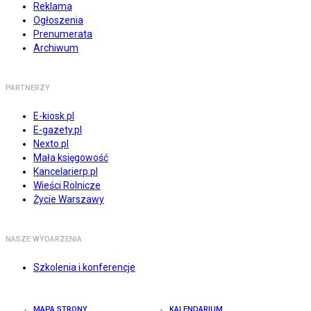
Reklama
Ogłoszenia
Prenumerata
Archiwum
PARTNERZY
E-kiosk.pl
E-gazety.pl
Nexto.pl
Mała księgowość
Kancelarierp.pl
Wieści Rolnicze
Życie Warszawy
NASZE WYDARZENIA
Szkolenia i konferencje
MAPA STRONY
KALENDARIUM