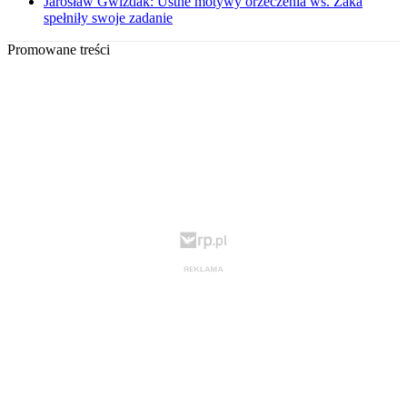
Jarosław Gwizdak: Ustne motywy orzeczenia ws. Żaka
spełniły swoje zadanie
Promowane treści