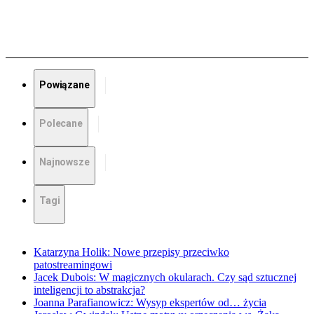
Powiązane
Polecane
Najnowsze
Tagi
Katarzyna Holik: Nowe przepisy przeciwko
patostreamingowi
Jacek Dubois: W magicznych okularach. Czy sąd sztucznej
inteligencji to abstrakcja?
Joanna Parafianowicz: Wysyp ekspertów od… życia