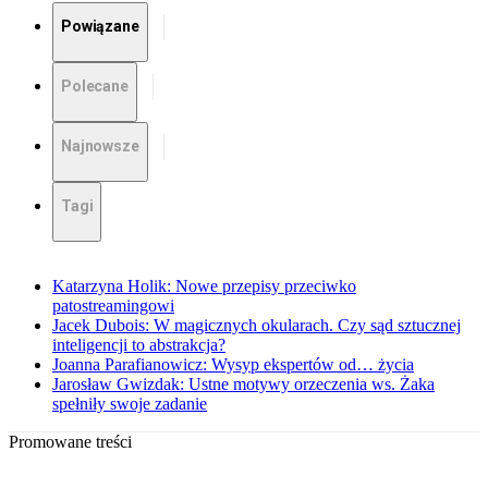
Powiązane
Polecane
Najnowsze
Tagi
Katarzyna Holik: Nowe przepisy przeciwko
patostreamingowi
Jacek Dubois: W magicznych okularach. Czy sąd sztucznej
inteligencji to abstrakcja?
Joanna Parafianowicz: Wysyp ekspertów od… życia
Jarosław Gwizdak: Ustne motywy orzeczenia ws. Żaka
spełniły swoje zadanie
Promowane treści