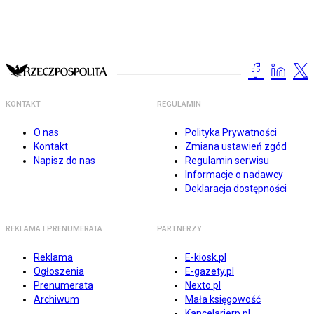
KONTAKT
REGULAMIN
O nas
Polityka Prywatności
Kontakt
Zmiana ustawień zgód
Napisz do nas
Regulamin serwisu
Informacje o nadawcy
Deklaracja dostępności
REKLAMA I PRENUMERATA
PARTNERZY
Reklama
E-kiosk.pl
Ogłoszenia
E-gazety.pl
Prenumerata
Nexto.pl
Archiwum
Mała księgowość
Kancelarierp.pl