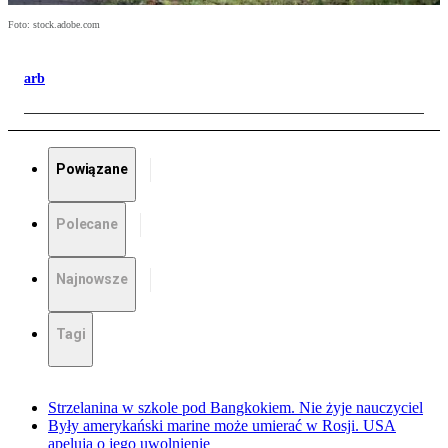
Foto: stock.adobe.com
arb
Powiązane
Polecane
Najnowsze
Tagi
Strzelanina w szkole pod Bangkokiem. Nie żyje nauczyciel
Były amerykański marine może umierać w Rosji. USA
apelują o jego uwolnienie