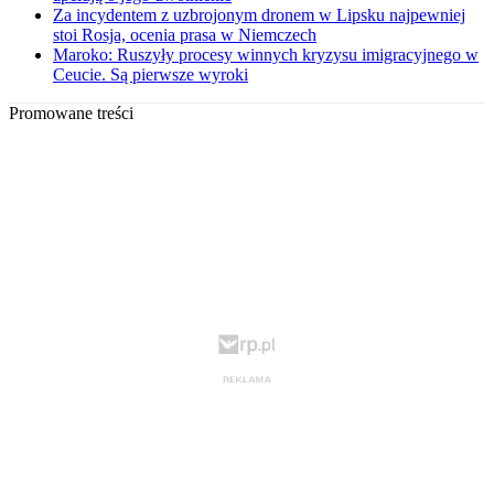
Za incydentem z uzbrojonym dronem w Lipsku najpewniej
stoi Rosja, ocenia prasa w Niemczech
Maroko: Ruszyły procesy winnych kryzysu imigracyjnego w
Ceucie. Są pierwsze wyroki
Promowane treści