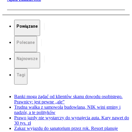
Powiązane
Polecane
Najnowsze
Tagi
Banki mogą żądać od klientów skanu dowodu osobistego.
Prawnicy: jest pewne „ale”
Trudna walka z samowolą budowlaną. NIK wini gminy i
nadzór, a te polityków
Prawo jazdy nie wystarczy do wynajęcia auta. Kary nawet do
30 tys. zł
Zakaz wyjazdu do sanatorium przez rok. Resort planuje