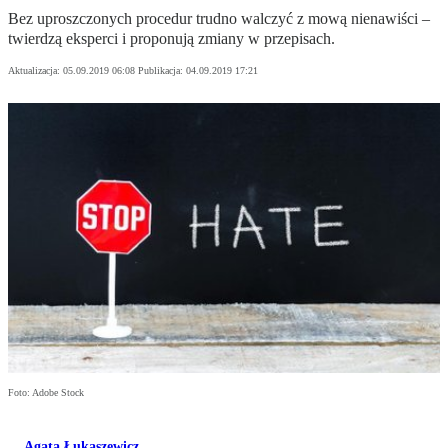
Bez uproszczonych procedur trudno walczyć z mową nienawiści –
twierdzą eksperci i proponują zmiany w przepisach.
Aktualizacja:
05.09.2019 06:08
Publikacja:
04.09.2019 17:21
Foto: Adobe Stock
Agata Łukaszewicz