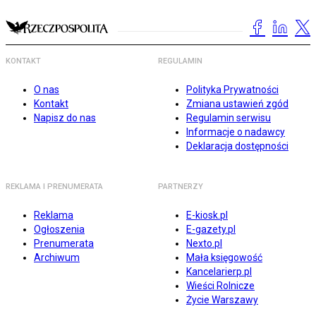
KONTAKT
REGULAMIN
O nas
Polityka Prywatności
Kontakt
Zmiana ustawień zgód
Napisz do nas
Regulamin serwisu
Informacje o nadawcy
Deklaracja dostępności
REKLAMA I PRENUMERATA
PARTNERZY
Reklama
E-kiosk.pl
Ogłoszenia
E-gazety.pl
Prenumerata
Nexto.pl
Archiwum
Mała księgowość
Kancelarierp.pl
Wieści Rolnicze
Życie Warszawy