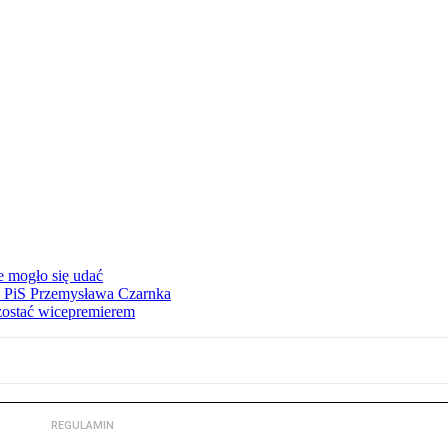
e mogło się udać
ez PiS Przemysława Czarnka
zostać wicepremierem
REGULAMIN