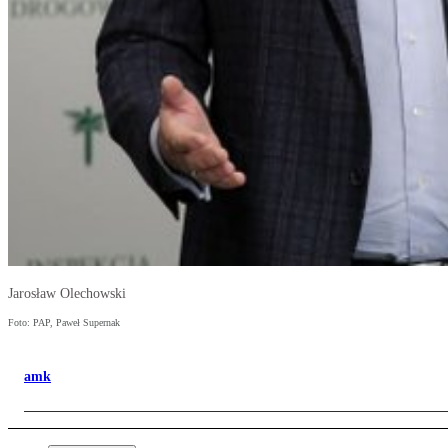
Jarosław Olechowski
Foto: PAP, Paweł Supernak
amk