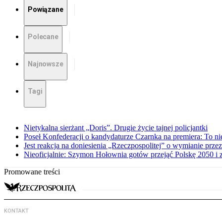
Powiązane
Polecane
Najnowsze
Tagi
Nietykalna sierżant „Doris”. Drugie życie tajnej policjantki
Poseł Konfederacji o kandydaturze Czarnka na premiera: To ni
Jest reakcja na doniesienia „Rzeczpospolitej” o wymianie prz
Nieoficjalnie: Szymon Hołownia gotów przejąć Polskę 2050 i 
Promowane treści
KONTAKT