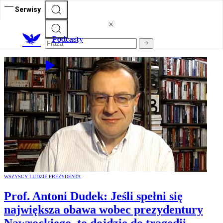
Serwisy
P
odcasty
WSZYSCY LUDZIE PREZYDENTA
Prof. Antoni Dudek: Jeśli spełni się
największa obawa wobec prezydentury
Nawrockiego, to dojdzie do tragedii