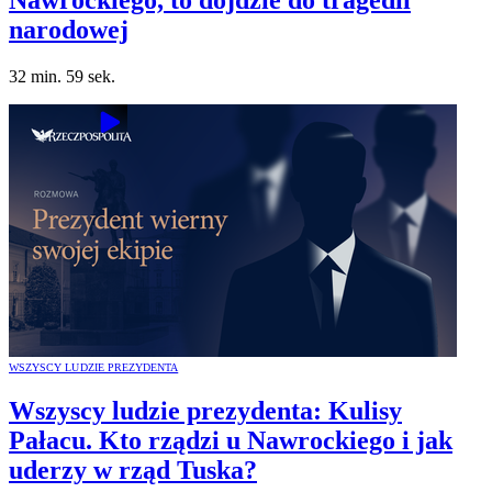
narodowej
32 min. 59 sek.
WSZYSCY LUDZIE PREZYDENTA
Wszyscy ludzie prezydenta: Kulisy
Pałacu. Kto rządzi u Nawrockiego i jak
uderzy w rząd Tuska?