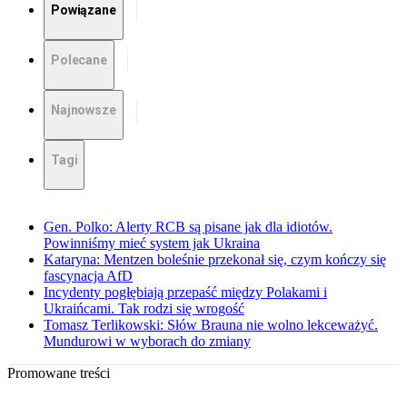
Powiązane
Polecane
Najnowsze
Tagi
Gen. Polko: Alerty RCB są pisane jak dla idiotów.
Powinniśmy mieć system jak Ukraina
Kataryna: Mentzen boleśnie przekonał się, czym kończy się
fascynacja AfD
Incydenty pogłębiają przepaść między Polakami i
Ukraińcami. Tak rodzi się wrogość
Tomasz Terlikowski: Słów Brauna nie wolno lekceważyć.
Mundurowi w wyborach do zmiany
Promowane treści