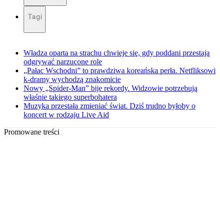
Tagi
Władza oparta na strachu chwieje się, gdy poddani przestają
odgrywać narzucone role
„Pałac Wschodni” to prawdziwa koreańska perła. Netfliksowi
k-dramy wychodzą znakomicie
Nowy „Spider-Man” bije rekordy. Widzowie potrzebują
właśnie takiego superbohatera
Muzyka przestała zmieniać świat. Dziś trudno byłoby o
koncert w rodzaju Live Aid
Promowane treści