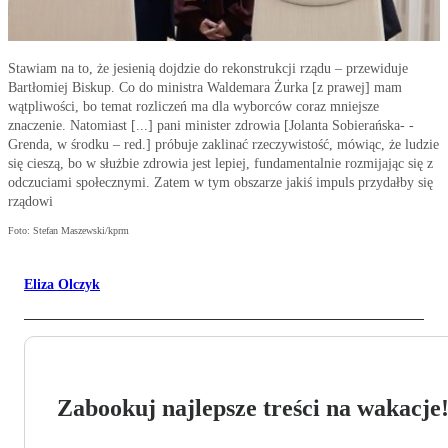
Stawiam na to, że jesienią dojdzie do rekonstrukcji rządu – przewiduje
Bartłomiej Biskup. Co do ministra Waldemara Żurka [z prawej] mam
wątpliwości, bo temat rozliczeń ma dla wyborców coraz mniejsze
znaczenie. Natomiast [...] pani minister zdrowia [Jolanta Sobierańska- -
Grenda, w środku – red.] próbuje zaklinać rzeczywistość, mówiąc, że ludzie
się cieszą, bo w służbie zdrowia jest lepiej, fundamentalnie rozmijając się z
odczuciami społecznymi. Zatem w tym obszarze jakiś impuls przydałby się
rządowi
Foto: Stefan Maszewski/kprm
Eliza Olczyk
Zabookuj najlepsze treści na wakacje