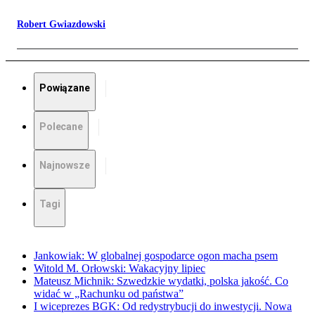
Robert Gwiazdowski
Powiązane
Polecane
Najnowsze
Tagi
Jankowiak: W globalnej gospodarce ogon macha psem
Witold M. Orłowski: Wakacyjny lipiec
Mateusz Michnik: Szwedzkie wydatki, polska jakość. Co
widać w „Rachunku od państwa”
I wiceprezes BGK: Od redystrybucji do inwestycji. Nowa