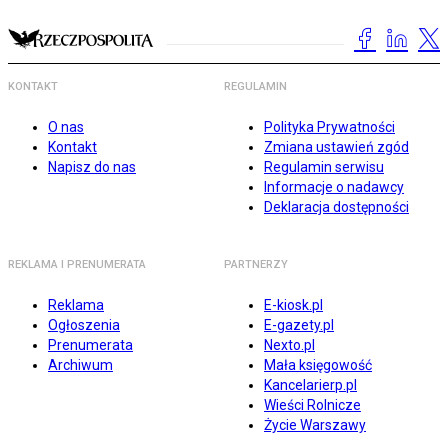
KONTAKT
REGULAMIN
O nas
Polityka Prywatności
Kontakt
Zmiana ustawień zgód
Napisz do nas
Regulamin serwisu
Informacje o nadawcy
Deklaracja dostępności
REKLAMA I PRENUMERATA
PARTNERZY
Reklama
E-kiosk.pl
Ogłoszenia
E-gazety.pl
Prenumerata
Nexto.pl
Archiwum
Mała księgowość
Kancelarierp.pl
Wieści Rolnicze
Życie Warszawy