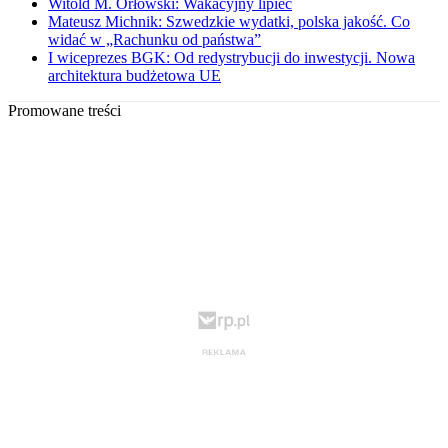
Witold M. Orłowski: Wakacyjny lipiec
Mateusz Michnik: Szwedzkie wydatki, polska jakość. Co
widać w „Rachunku od państwa”
I wiceprezes BGK: Od redystrybucji do inwestycji. Nowa
architektura budżetowa UE
Promowane treści