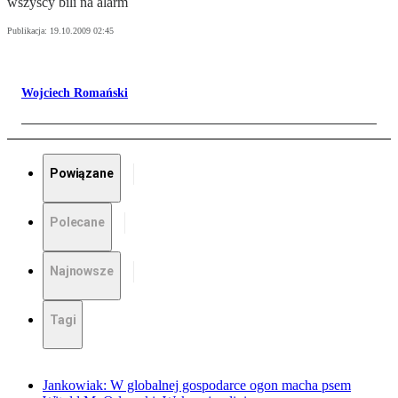
wszyscy bili na alarm
Publikacja:
19.10.2009 02:45
Wojciech Romański
Powiązane
Polecane
Najnowsze
Tagi
Jankowiak: W globalnej gospodarce ogon macha psem