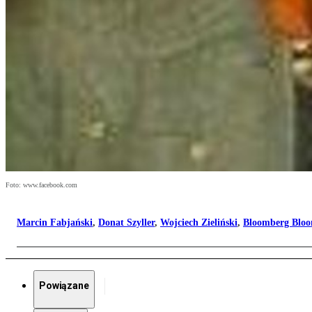
Foto: www.facebook.com
Marcin Fabjański
,
Donat Szyller
,
Wojciech Zieliński
,
Bloomberg Blo
Powiązane