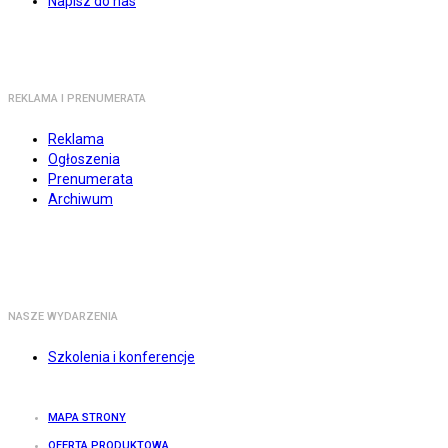
Napisz do nas
REKLAMA I PRENUMERATA
Reklama
Ogłoszenia
Prenumerata
Archiwum
NASZE WYDARZENIA
Szkolenia i konferencje
MAPA STRONY
OFERTA PRODUKTOWA