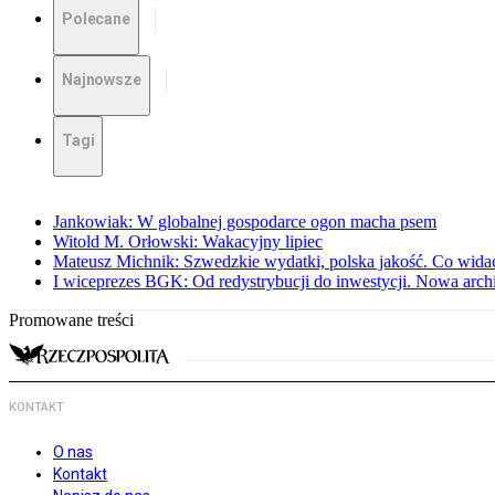
Polecane
Najnowsze
Tagi
Jankowiak: W globalnej gospodarce ogon macha psem
Witold M. Orłowski: Wakacyjny lipiec
Mateusz Michnik: Szwedzkie wydatki, polska jakość. Co wid
I wiceprezes BGK: Od redystrybucji do inwestycji. Nowa arc
Promowane treści
KONTAKT
O nas
Kontakt