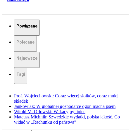
Powiązane
Polecane
Najnowsze
Tagi
Prof. Wojciechowski: Coraz więcej słoików, coraz mniej
składek
Jankowiak: W globalnej gospodarce ogon macha psem
Witold M. Orłowski: Wakacyjny lipiec
Mateusz Michnik: Szwedzkie wydatki, polska jakość. Co
widać w „Rachunku od państwa”