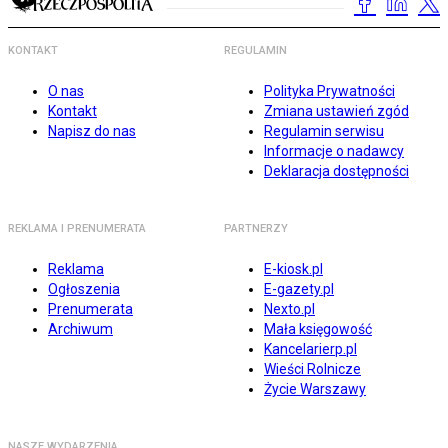
KONTAKT
REGULAMIN
O nas
Polityka Prywatności
Kontakt
Zmiana ustawień zgód
Napisz do nas
Regulamin serwisu
Informacje o nadawcy
Deklaracja dostępności
REKLAMA I PRENUMERATA
PARTNERZY
Reklama
E-kiosk.pl
Ogłoszenia
E-gazety.pl
Prenumerata
Nexto.pl
Archiwum
Mała księgowość
Kancelarierp.pl
Wieści Rolnicze
Życie Warszawy
NASZE WYDARZENIA