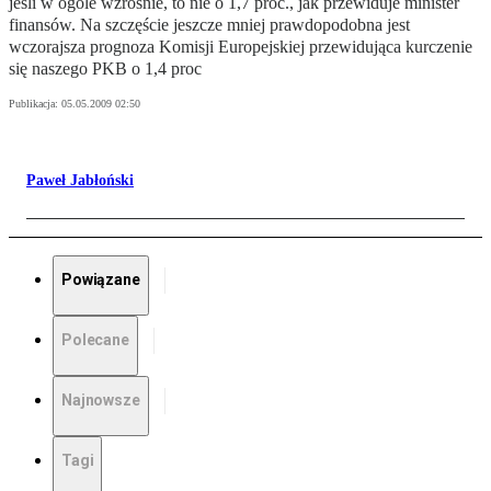
jeśli w ogóle wzrośnie, to nie o 1,7 proc., jak przewiduje minister
finansów. Na szczęście jeszcze mniej prawdopodobna jest
wczorajsza prognoza Komisji Europejskiej przewidująca kurczenie
się naszego PKB o 1,4 proc
Publikacja:
05.05.2009 02:50
Paweł Jabłoński
Powiązane
Polecane
Najnowsze
Tagi