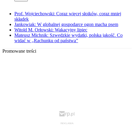
Prof. Wojciechowski: Coraz więcej słoików, coraz mniej
składek
Jankowiak: W globalnej gospodarce ogon macha psem
Witold M. Orłowski: Wakacyjny lipiec
Mateusz Michnik: Szwedzkie wydatki, polska jakość. Co
widać w „Rachunku od państwa”
Promowane treści