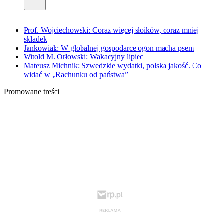
Prof. Wojciechowski: Coraz więcej słoików, coraz mniej
składek
Jankowiak: W globalnej gospodarce ogon macha psem
Witold M. Orłowski: Wakacyjny lipiec
Mateusz Michnik: Szwedzkie wydatki, polska jakość. Co
widać w „Rachunku od państwa”
Promowane treści