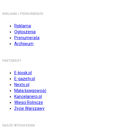
REKLAMA I PRENUMERATA
Reklama
Ogłoszenia
Prenumerata
Archiwum
PARTNERZY
E-kiosk.pl
E-gazety.pl
Nexto.pl
Mała księgowość
Kancelarierp.pl
Wieści Rolnicze
Życie Warszawy
NASZE WYDARZENIA