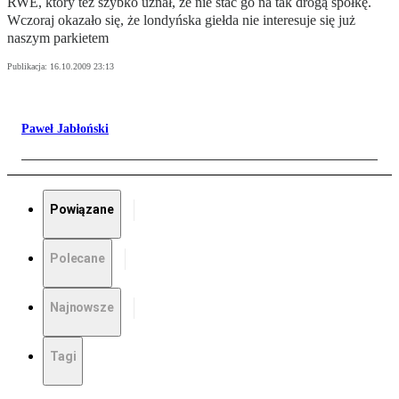
RWE, który też szybko uznał, że nie stać go na tak drogą spółkę.
Wczoraj okazało się, że londyńska giełda nie interesuje się już
naszym parkietem
Publikacja:
16.10.2009 23:13
Paweł Jabłoński
Powiązane
Polecane
Najnowsze
Tagi