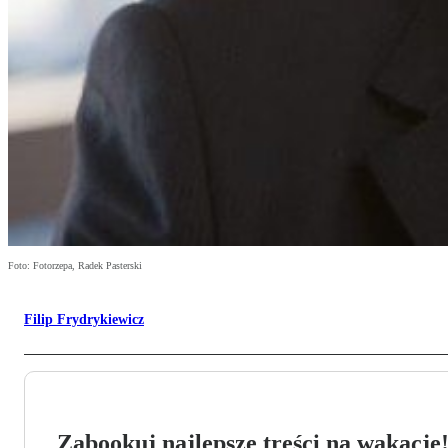
Foto: Fotorzepa, Radek Pasterski
Filip Frydrykiewicz
Zabookuj najlepsze treści na wakacje