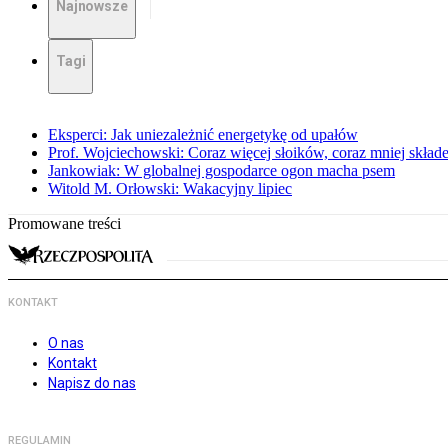
Najnowsze
Tagi
Eksperci: Jak uniezależnić energetykę od upałów
Prof. Wojciechowski: Coraz więcej słoików, coraz mniej skład
Jankowiak: W globalnej gospodarce ogon macha psem
Witold M. Orłowski: Wakacyjny lipiec
Promowane treści
KONTAKT
O nas
Kontakt
Napisz do nas
REGULAMIN