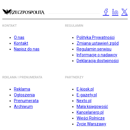
KONTAKT
REGULAMIN
O nas
Polityka Prywatności
Kontakt
Zmiana ustawień zgód
Napisz do nas
Regulamin serwisu
Informacje o nadawcy
Deklaracja dostępności
REKLAMA I PRENUMERATA
PARTNERZY
Reklama
E-kiosk.pl
Ogłoszenia
E-gazety.pl
Prenumerata
Nexto.pl
Archiwum
Mała księgowość
Kancelarierp.pl
Wieści Rolnicze
Życie Warszawy