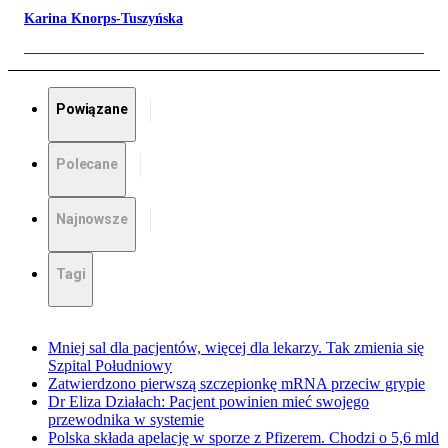
Karina Knorps-Tuszyńska
Powiązane
Polecane
Najnowsze
Tagi
Mniej sal dla pacjentów, więcej dla lekarzy. Tak zmienia się
Szpital Południowy
Zatwierdzono pierwszą szczepionkę mRNA przeciw grypie
Dr Eliza Działach: Pacjent powinien mieć swojego
przewodnika w systemie
Polska składa apelację w sporze z Pfizerem. Chodzi o 5,6 mld