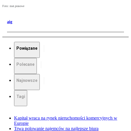
Foto: mat.prasowe
aig
Powiązane
Polecane
Najnowsze
Tagi
Kapitał wraca na rynek nieruchomości komercyjnych w
Europie
Trwa polowanie najemców na najlepsze biura