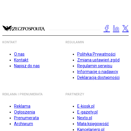
KONTAKT
REGULAMIN
O nas
Polityka Prywatności
Kontakt
Zmiana ustawień zgód
Napisz do nas
Regulamin serwisu
Informacje o nadawcy
Deklaracja dostępności
REKLAMA I PRENUMERATA
PARTNERZY
Reklama
E-kiosk.pl
Ogłoszenia
E-gazety.pl
Prenumerata
Nexto.pl
Archiwum
Mała księgowość
Kancelarierp.pl