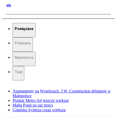
aig
Powiązane
Polecane
Najnowsze
Tagi
Apartamenty na Wzgórzach. J.W. Construction debiutuje w
Małopolsce
Praskie Metro Art jeszcze większe
Malta Point po raz trzeci
Gdańska Synteza coraz większa