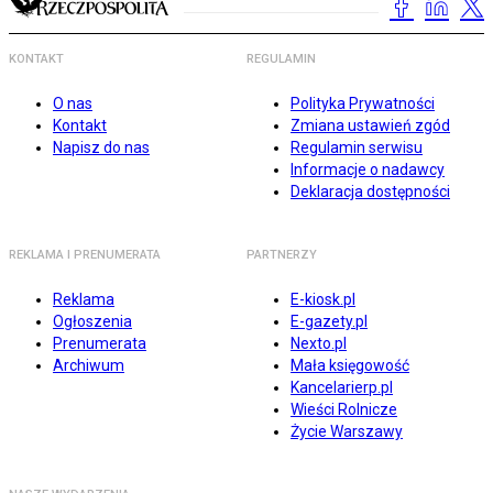
KONTAKT
REGULAMIN
O nas
Polityka Prywatności
Kontakt
Zmiana ustawień zgód
Napisz do nas
Regulamin serwisu
Informacje o nadawcy
Deklaracja dostępności
REKLAMA I PRENUMERATA
PARTNERZY
Reklama
E-kiosk.pl
Ogłoszenia
E-gazety.pl
Prenumerata
Nexto.pl
Archiwum
Mała księgowość
Kancelarierp.pl
Wieści Rolnicze
Życie Warszawy