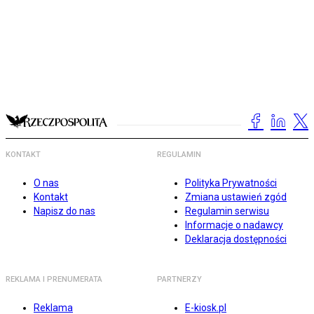
KONTAKT
REGULAMIN
O nas
Polityka Prywatności
Kontakt
Zmiana ustawień zgód
Napisz do nas
Regulamin serwisu
Informacje o nadawcy
Deklaracja dostępności
REKLAMA I PRENUMERATA
PARTNERZY
Reklama
E-kiosk.pl