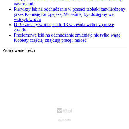
nawrotami
Pierwszy lek na odchudzanie w postaci tabletki zatwierdzony
przez Komisję Europejską. Wcześniej był dostępny we
wstrzykiwaczu
Duże zmiany w receptach. 13 września wchodzą nowe
zasady
Przełomowe leki na odchudzanie zmieniają nie tylko wagę.
Kobiety częściej znajdują pracę i miłość
Promowane treści