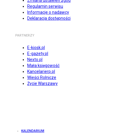
Zmiana ustawień zgód
Regulamin serwisu
Informacje o nadawcy
Deklaracja dostępności
PARTNERZY
E-kiosk.pl
E-gazety.pl
Nexto.pl
Mała księgowość
Kancelarierp.pl
Wieści Rolnicze
Życie Warszawy
KALENDARIUM