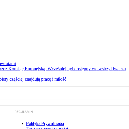
nawrotami
 przez Komisję Europejską. Wcześniej był dostępny we wstrzykiwaczu
ety częściej znajdują pracę i miłość
REGULAMIN
Polityka Prywatności